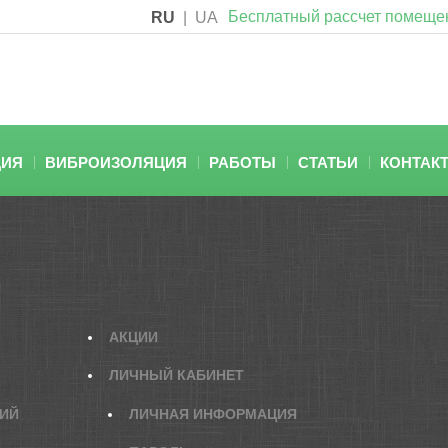
Бесплатный рассчет помеще
RU
|
UA
ЦИЯ
ВИБРОИЗОЛЯЦИЯ
РАБОТЫ
СТАТЬИ
КОНТАК
АКЦИИ
ЛИЧНЫЙ КАБИНЕТ
КИЙ
ЛИЧНАЯ ИНФОРМАЦИЯ