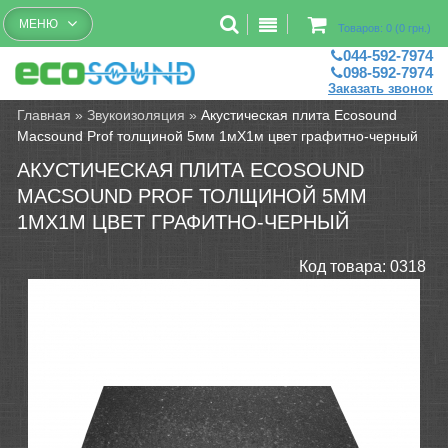
Бесплатный рассчет помещений
МЕНЮ
Товаров: 0 (0 грн.)
044-592-7974
098-592-7974
Заказать звонок
Главная
»
Звукоизоляция
»
Акустическая плита Ecosound
Macsound Prof толщиной 5мм 1мХ1м цвет графитно-черный
АКУСТИЧЕСКАЯ ПЛИТА ECOSOUND
MACSOUND PROF ТОЛЩИНОЙ 5ММ
1МХ1М ЦВЕТ ГРАФИТНО-ЧЕРНЫЙ
Код товара:
0318