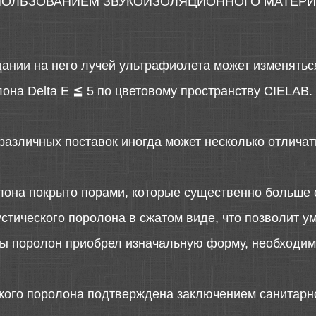
СПОЛЬЗОВАНИЕМ ЗВУКОИЗОЛЯЦИОННОГО МАТЕРИ
дании на него лучей ультрафиолета может изменятьс
она Delta E ≦ 5 по цветовому пространству CIELAB.
различных поставок иногда может несколько отличать
лона покрыто порами, которые существенно больше 
стического поролона в сжатом виде, что позволит у
 бы поролон приобрел изначальную форму, необходимо
ского поролона подтверждена заключением санитарн