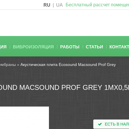
Бесплатный рассчет помеще
RU
|
UA
ЦИЯ
ВИБРОИЗОЛЯЦИЯ
РАБОТЫ
СТАТЬИ
КОНТАК
ембраны
»
Акустическая плита Ecosound Macsound Prof Grey
OUND MACSOUND PROF GREY 1МХ0,
ЕСТЬ В НА