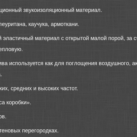
ционный звукоизоляционный материал.
леуритана, каучука, армоткани.
 эластичный материал с открытой малой порой, за с
тепловую.
ива используется как для поглощения воздушного, ак
.
их, средних и высоких частот.
са коробки».
ов.
теновых перегородках.