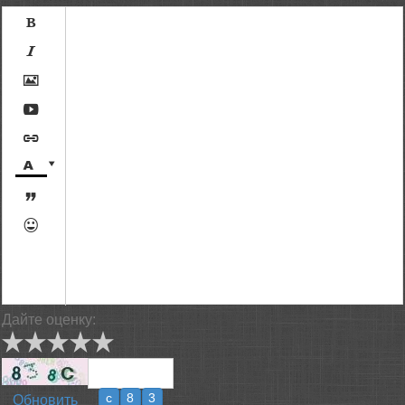









[BBCODE]
Дайте оценку:
Обновить