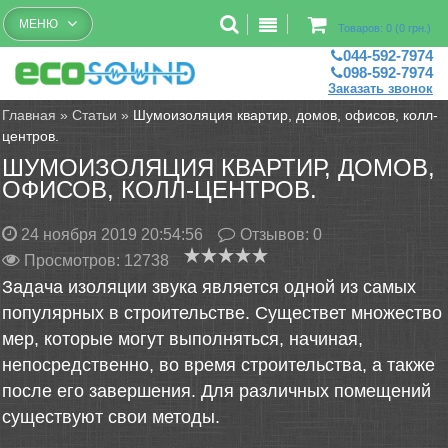
Бесплатный рассчет помещений
МЕНЮ
Товаров: 0 (0 грн.)
044-592-7974
098-592-7974
Заказать звонок
Главная
»
Статьи
»
Шумоизоляция квартир, домов, офисов, колл-
центров.
ШУМОИЗОЛЯЦИЯ КВАРТИР, ДОМОВ,
ОФИСОВ, КОЛЛ-ЦЕНТРОВ.
24 ноября 2019 20:54:56
Отзывов:
0
Просмотров: 12738
Задача изоляции звука является одной из самых
популярных в строительстве. Существет множество
мер, которые могут выполняться, начиная,
непосредственно, во время строительства, а также
после его завершения. Для различных помещений
существуют свои методы.