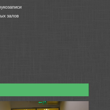
вукозаписи
ных залов