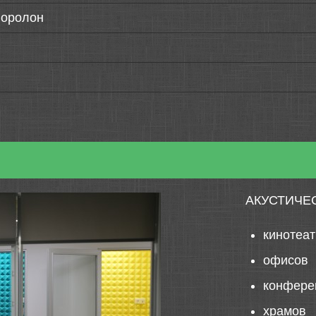
поролон
АКУСТИЧЕ
кинотеа
офисов
конфере
храмов