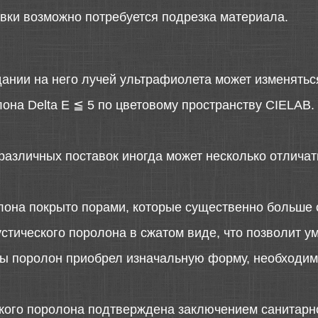
овки возможно потребуется подрезка материала.
дании на него лучей ультрафиолета может изменятьс
она Delta E ≦ 5 по цветовому пространству CIELAB.
различных поставок иногда может несколько отличать
лона покрыто порами, которые существенно больше 
стического поролона в сжатом виде, что позволит у
 бы поролон приобрел изначальную форму, необходимо
ского поролона подтверждена заключением санитарн