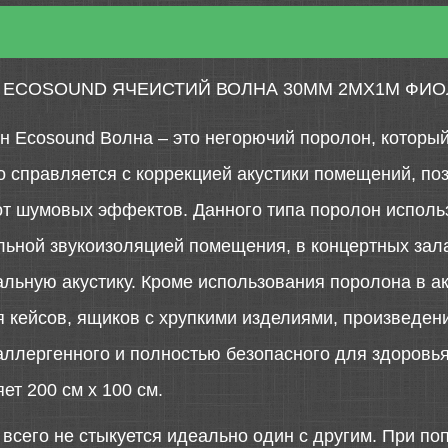
 ECOSOUND ЯЧЕИСТИЙ ВОЛНА 30ММ 2МХ1М ФИ
 Ecosound Волна – это негорючий поролон, которы
о справляется с коррекцией акустики помещений, п
 от шумовых эффектов. Данного типа поролон исполь
ьной звукоизоляцией помещения, в концертных зала
льную акустику. Кроме использования поролона в а
 кейсов, ящиков с хрупкими изделиями, произведени
аллергенного и полностью безопасного для здоровья
ет 200 см х 100 см.
сего не стыкуется идеально один с другим. При поп