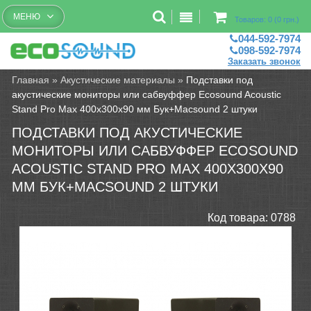
Бесплатный рассчет помещений
МЕНЮ
Товаров: 0 (0 грн.)
044-592-7974
098-592-7974
Заказать звонок
Главная
»
Акустические материалы
»
Подставки под
акустические мониторы или сабвуффер Ecosound Acoustic
Stand Pro Max 400x300x90 мм Бук+Мacsound 2 штуки
ПОДСТАВКИ ПОД АКУСТИЧЕСКИЕ
МОНИТОРЫ ИЛИ САБВУФФЕР ECOSOUND
ACOUSTIC STAND PRO MAX 400X300X90
ММ БУК+МACSOUND 2 ШТУКИ
Код товара:
0788