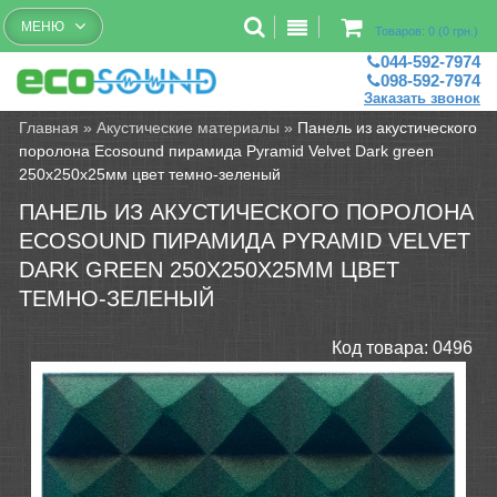
Бесплатный рассчет помещений
МЕНЮ
Товаров: 0 (0 грн.)
044-592-7974
098-592-7974
Заказать звонок
Главная
»
Акустические материалы
»
Панель из акустического
поролона Ecosound пирамида Pyramid Velvet Dark green
250х250х25мм цвет темно-зеленый
ПАНЕЛЬ ИЗ АКУСТИЧЕСКОГО ПОРОЛОНА
ECOSOUND ПИРАМИДА PYRAMID VELVET
DARK GREEN 250Х250Х25ММ ЦВЕТ
ТЕМНО-ЗЕЛЕНЫЙ
Код товара:
0496