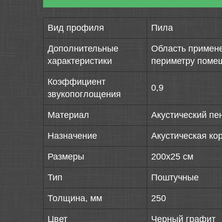
Вид профиля
Пила
Дополнительные
Область примене
характеристики
периметру помещ
Коэффициент
0,9
звукопоглощения
Материал
Акустический пе
Назначение
Акустическая ко
Размеры
200х25 см
Тип
Поштучные
Толщина, мм
250
Цвет
Черный графит