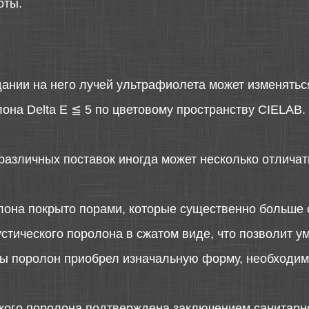
оты.
дании на него лучей ультрафиолета может изменятьс
она Delta E ≦ 5 по цветовому пространству CIELAB.
различных поставок иногда может несколько отличать
лона покрыто порами, которые существенно больше 
стического поролона в сжатом виде, что позволит у
 бы поролон приобрел изначальную форму, необходимо
ского поролона подтверждена заключением санитарн