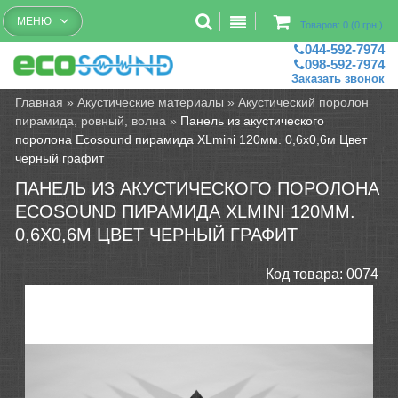
Бесплатный рассчет помещений
МЕНЮ
Товаров: 0 (0 грн.)
044-592-7974
098-592-7974
Заказать звонок
Главная
»
Акустические материалы
»
Акустический поролон
пирамида, ровный, волна
»
Панель из акустического
поролона Ecosound пирамида XLmini 120мм. 0,6х0,6м Цвет
черный графит
ПАНЕЛЬ ИЗ АКУСТИЧЕСКОГО ПОРОЛОНА
ECOSOUND ПИРАМИДА XLMINI 120ММ.
0,6Х0,6М ЦВЕТ ЧЕРНЫЙ ГРАФИТ
Код товара:
0074