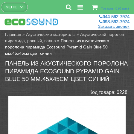
Бесплатный рассчет помещений
МЕНЮ
Товаров: 0 (0 грн.)
044-592-7974
098-592-7974
Заказать звонок
Главная
»
Акустические материалы
»
Акустический поролон
пирамида, ровный, волна
»
Панель из акустического
поролона пирамида Ecosound Pyramid Gain Blue 50
мм.45х45см цвет синий
ПАНЕЛЬ ИЗ АКУСТИЧЕСКОГО ПОРОЛОНА
ПИРАМИДА ECOSOUND PYRAMID GAIN
BLUE 50 ММ.45Х45СМ ЦВЕТ СИНИЙ
Код товара:
0228