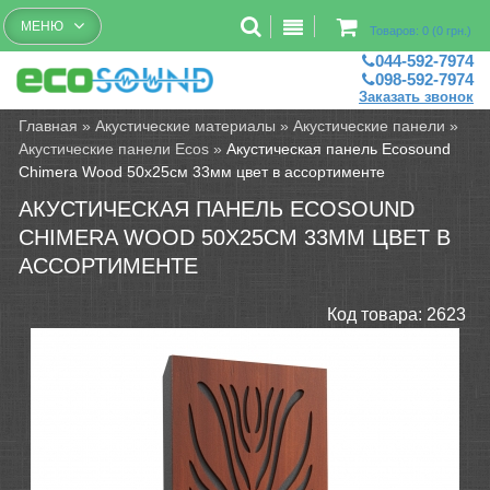
Бесплатный рассчет помещений
МЕНЮ
Товаров: 0 (0 грн.)
044-592-7974
098-592-7974
Заказать звонок
Главная
»
Акустические материалы
»
Акустические панели
»
Акустические панели Ecos
»
Акустическая панель Ecosound
Chimera Wood 50x25см 33мм цвет в ассортименте
АКУСТИЧЕСКАЯ ПАНЕЛЬ ECOSOUND
CHIMERA WOOD 50X25СМ 33ММ ЦВЕТ В
АССОРТИМЕНТЕ
Код товара:
2623