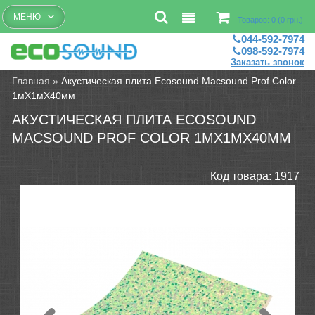
Бесплатный рассчет помещений
МЕНЮ
Товаров: 0 (0 грн.)
044-592-7974
098-592-7974
Заказать звонок
Главная
»
Акустическая плита Ecosound Macsound Prof Color
1мХ1мХ40мм
АКУСТИЧЕСКАЯ ПЛИТА ECOSOUND
MACSOUND PROF COLOR 1МХ1МХ40ММ
Код товара:
1917