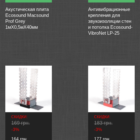
Акустическая плита
Антивибрационные
Ecosound Macsound
крепления для
Prof Grey
звукоизоляции стен
1мХ0,5мХ40мм
и потолка Ecosound-
VibroNet LP-25
СКИДКИ:
СКИДКИ:
169 грн.
183 грн.
-3%
-3%
164 грн.
177 грн.