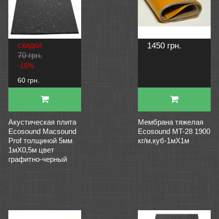
1450 грн.
СКИДКИ:
70 грн.
-15%
60 грн.
Акустическая плита
Мембрана тяжелая
Ecosound Macsound
Ecosound MT-28 1900
Prof толщиной 5мм
кг/м.куб-1мХ1м
1мХ0,5м цвет
графитно-черный