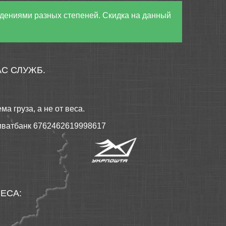
ждениями разных степеней. Скидка на данный
С СЛУЖБ.
а груза, а не от веса.
риватбанк 6762462619998617
ЕСА: