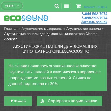
Бесплатный рассчет помещений
МЕНЮ
Товаров: 0 (0 грн.)
044-592-7974
098-592-7974
Заказать звонок
Главная
»
Акустические материалы
»
Акустические панели
»
Акустические панели для домашних кинотеатров Cinema
Acoustic
АКУСТИЧЕСКИЕ ПАНЕЛИ ДЛЯ ДОМАШНИХ
КИНОТЕАТРОВ CINEMA ACOUSTIC
На складе появилось ограниченное количество
акустических панелей и акустического поролона с
повреждениями разных степеней. Скидка на
данный вид товара от 30%.
Фильтр