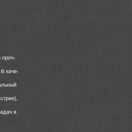
 проч-
В каче-
кальный
стрия),
адач в