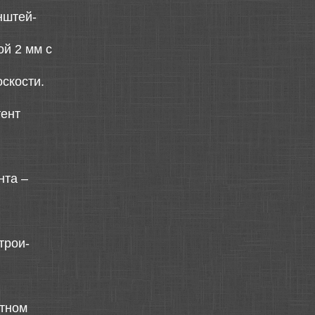
нштей-
й 2 мм с
скости.
тент
нта –
трои-
отном