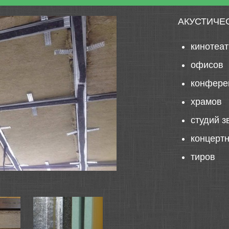
АКУСТИЧЕ
кинотеа
офисов
конфере
храмов
студий з
концерт
тиров