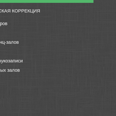
СКАЯ КОРРЕКЦИЯ
тров
нц-залов
вукозаписи
ных залов