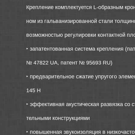
Крепление комплектуется L-образным кро
ном из гальванизированной стали толщино
возможностью регулировки контактной пло
‣
запатентованная система крепления (па
№ 47822 UA, патент № 95693 RU)
‣
предварительное сжатие упругого элеме
145 Н
‣
эффективная акустическая развязка со с
тельными конструкциями
‣
повышенная звукоизоляция в низкочаст