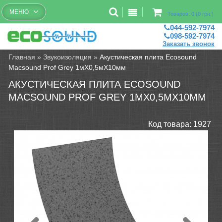
Бесплатный рассчет помещений
МЕНЮ
Товаров: 0 (0 грн.)
044-592-7974
098-592-7974
Заказать звонок
Главная
»
Звукоизоляция
»
Акустическая плита Ecosound
Macsound Prof Grey 1мХ0,5мХ10мм
АКУСТИЧЕСКАЯ ПЛИТА ECOSOUND
MACSOUND PROF GREY 1МХ0,5МХ10ММ
Код товара:
1927