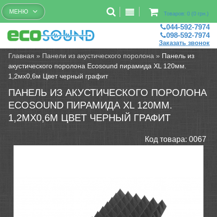
Бесплатный рассчет помещений
МЕНЮ
Товаров: 0 (0 грн.)
044-592-7974
098-592-7974
Заказать звонок
Главная
»
Панели из акустического поролона
»
Панель из
акустического поролона Ecosound пирамида XL 120мм.
1,2мх0,6м Цвет черный графит
ПАНЕЛЬ ИЗ АКУСТИЧЕСКОГО ПОРОЛОНА
ECOSOUND ПИРАМИДА XL 120ММ.
1,2МХ0,6М ЦВЕТ ЧЕРНЫЙ ГРАФИТ
Код товара:
0067