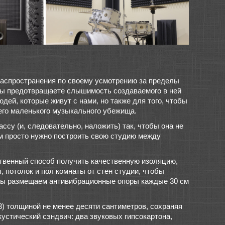
 распространения по своему усмотрению за пределы
 вы предотвращаете слышимость создаваемого в ней
ей, которые живут с нами, но также для того, чтобы
его маленького музыкального убежища.
ссу (и, следовательно, наложить) так, чтобы она не
ам просто нужно построить свою студию между
ственный способ получить качественную изоляцию,
 потолок и пол комнаты от стен студии, чтобы
 мы размещаем антивибрационные опоры каждые 30 см
м3) толщиной не менее десяти сантиметров, сохраняя
кустический сэндвич: два звуковых гипсокартона,