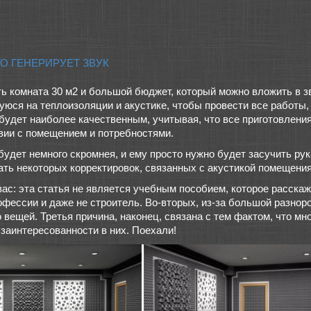
ТО ГЕНЕРИРУЕТ ЗВУК
сть комната 30 м2 и большой бюджет, который можно вложить в з
уюся на теплоизоляции и акустике, чтобы провести все работы
будет наиболее качественным, учитывая, что все приготовлени
вии с помещением и потребностями.
дет немного скромнея, и ему просто нужно будет засучить рук
ать некоторых корректировок, связанных с акустикой помещения
ас: эта статья не является учебным пособием, которое расскаже
рофессии и даже не строитель. Во-вторых, из-за большой разно
вещей. Третья причина, наконец, связана с тем фактом, что м
 заинтересованности в них. Поехали!