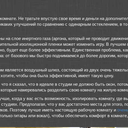
омнате. Не тратьте впустую свое время и деньги на дополнител
 никаких улучшений по сравнению с одинарным остеклением, в то
ны на слое инертного газа (аргона, который не проводит движе
ительной изоляционной пленки может изменить игру. В лучшем 
дно, будет еще более эффективным. Единственная проблема, как
а: от базового мы быстро поднимаемся до более дорогим, котор
м является воздушный шлюз, состоящий из двух очень тяжелых
 хотите, чтобы она была эффективной, имеет такую ​​цену.
 что я сказал, что в идеале в студии не должно быть окон, пото
е, которые намеревались разделить свою комнату на жилую комн
учше, когда у вас есть возможность, изолировать комнату, где в
студиях. Предполагая, что у вас достаточно места для этого, 
миков. Поэтому лучше иметь настоящую рабочую комнату и
очен
олько гитары или вокал), чтобы обеспечить комфорт в комнате,