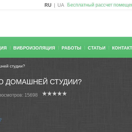
Бесплатный рассчет помеще
RU
|
UA
ЦИЯ
ВИБРОИЗОЛЯЦИЯ
РАБОТЫ
СТАТЬИ
КОНТАК
шней студии?
Ю ДОМАШНЕЙ СТУДИИ?
росмотров: 15698
?