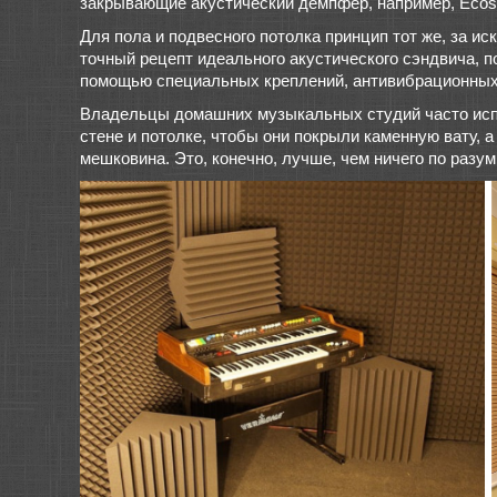
закрывающие акустический демпфер, например, Ecos
Для пола и подвесного потолка принцип тот же, за ис
точный рецепт идеального акустического сэндвича, п
помощью специальных креплений, антивибрационных о
Владельцы домашних музыкальных студий часто испо
стене и потолке, чтобы они покрыли каменную вату, а
мешковина. Это, конечно, лучше, чем ничего по разум