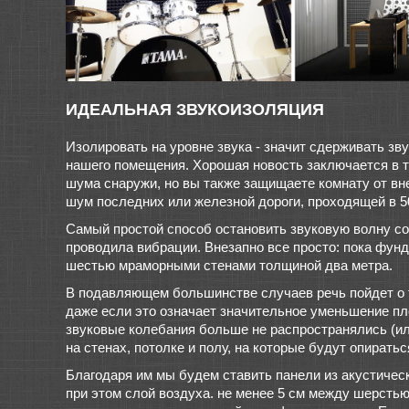
ИДЕАЛЬНАЯ ЗВУКОИЗОЛЯЦИЯ
Изолировать на уровне звука - значит сдерживать зв
нашего помещения. Хорошая новость заключается в т
шума снаружи, но вы также защищаете комнату от вне
шум последних или железной дороги, проходящей в 5
Самый простой способ остановить звуковую волну сос
проводила вибрации. Внезапно все просто: пока фун
шестью мраморными стенами толщиной два метра.
В подавляющем большинстве случаев речь пойдет о т
даже если это означает значительное уменьшение пл
звуковые колебания больше не распространялись (и
на стенах, потолке и полу, на которые будут опират
Благодаря им мы будем ставить панели из акустическ
при этом слой воздуха. не менее 5 см между шерстью