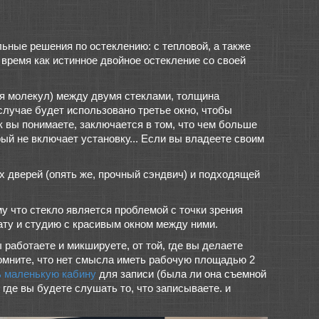
ьные решения по остеклению: с тепловой, а также
 время как истинное двойное остекление со своей
ния молекул) между двумя стеклами, толщина
случае будет использовано третье окно, чтобы
 вы понимаете, заключается в том, что чем больше
ый не включает установку... Если вы владеете своим
 дверей (опять же, прочный сэндвич) и подходящей
му что стекло является проблемой с точки зрения
ату и студию с красивым окном между ними.
ы работаете и микшируете, от той, где вы делаете
помните, что нет смысла иметь рабочую площадью 2
ь маленькую кабину
для записи (была ли она съемной
 где вы будете слушать то, что записываете. и