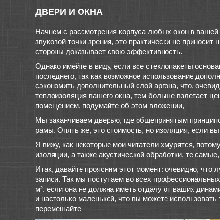
ДВЕРИ И ОКНА
Начнем с рассмотрения корпуса любых окон в вашей к
звуковой точки зрения, это практически не приносит
стороны доказывает свою эффективность.
Однако имейте в виду, если все стеклопакеты основа
последнего, так как возможное использование дополн
сэкономить дополнительный слой аргона, что, очеви
теплоизоляция вашего окна, тем больше взлетает цен
помещением, подумайте об этом вложении,
Мы заканчиваем дверью, где общепринятым принципо
рамы. Опять же, это стоимость, но изоляция, если вы
Я вижу, как некоторые мои читатели хмурятся, потому
изоляции, а также акустической обработки, те самы
Итак, давайте проясним этот момент: очевидно, что л
записи. Так мы поступаем во всех профессиональных 
м², если она не должна иметь отдачу от ваших дина
и настолько маленькой, что вы можете использовать т
перемешайте.