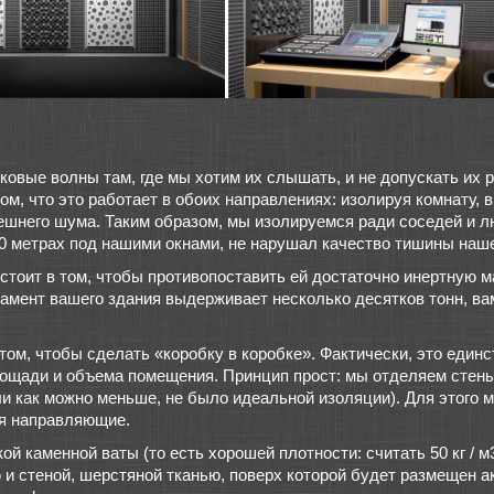
уковые волны там, где мы хотим их слышать, и не допускать их
ом, что это работает в обоих направлениях: изолируя комнату,
шнего шума. Таким образом, мы изолируемся ради соседей и люд
0 метрах под нашими окнами, не нарушал качество тишины наш
тоит в том, чтобы противопоставить ей достаточно инертную ма
дамент вашего здания выдерживает несколько десятков тонн, в
ом, чтобы сделать «коробку в коробке». Фактически, это един
ощади и объема помещения. Принцип прост: мы отделяем стены,
ли как можно меньше, не было идеальной изоляции). Для этого
ься направляющие.
ой каменной ваты (то есть хорошей плотности: считать 50 кг / 
 и стеной, шерстяной тканью, поверх которой будет размещен а