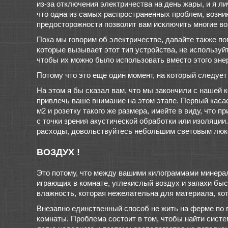
из-за отключения электричества на день жары, и я ли
что одна из самых распространенных проблем, возник
предосторожности позволит вам исключить многие во
Пока мы говорим об электричестве, давайте также по
которые вызывает этот тип устройства, не используй
чтобы их можно было использовать вместо этого эне
Потому что это еще один момент, на который следует
На этом я бы сказал вам, что мы закончили с нашей 
привлечь ваше внимание на этом этапе. Первый касае
м2 и розетку такого же размера, имейте в виду, что 
с точки зрения акустической обработки или изоляции.
расходы, довольствуйтесь небольшим световым люко
ВОЗДУХ !
Это потому, что между вашими килограммами минера
играющих в комнате, углекислый воздух и запахи быст
влажность, которая нежелательна для материала, кот
Внезапно единственный способ не жить на ферме по 
комнаты. Проблема состоит в том, чтобы найти систе