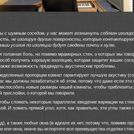
ы с шумным соседом, у нас может возникнуть соблазн изолир
сть, не изолируя другие поверхности, которые контактируют
 ваши усилия по изоляции будут сведены почти к нулю.
я головная боль, но помимо мраморных стен, о которых мы гово
пособ получить хорошую изоляцию, которая защитит ваших сосе
 также возможность предвидеть акустические проблемы.
ределенные пропорции комнат гарантируют лучшую акустику (со
йчас мы должны позаботиться об этом, потому что даже если это
приспособить новые размеры нашей комнаты, чтобы приблизитьс
й прослойки, о которой мы говорили.
тобы сломать некоторые параллели: введение вариации на стен
й. И ломать прямой угол, хотя, как правильно, эти углы также
д), а также любые окна (в идеале их нет, потому что, помимо п
 или окна, иначе вы испортите все преимущества отделки стен