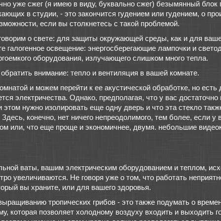
чно уже сжег (я имею в виду, буквально сжег) безымянный блок п
ающих в студии, - это закончится гудением или гудением, о пр
зможности, если вы столкнетесь с такой проблемой.
говорим о свете: для защиты окружающей среды, как и для ваше
те галогенное освещение: энергосберегающие лампочки и светод
ргоемкого оборудования, излучающего слишком много тепла.
 обратить внимание: тепло и вентиляция в вашей комнате.
комнатой и можем перейти к ее акустической обработке, но ест
тся электричества. Однако, предполагая, что у вас достаточн
при этом нужно изолировать еще одну дверь и что эта стекло так
 Здесь, конечно, нет ничего непреодолимого, тем более, если у 
м или, что еще проще и экономичнее, двумя. небольшие видео
льной ваты, вашим электрическим оборудованием и теплом, ис
ро увеличиваются. Не говоря уже о том, что работать неприятно
орый вы храните, или для вашего здоровья.
выращиванию тропических грибов - это также подумать о врем
му, которая позволяет холодному воздуху входить и выходить г