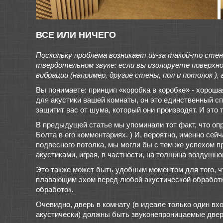
ВСЕ ИЛИ НИЧЕГО
Поскольку проблема возникает из-за такой-то стен
твердотельном звуке: если вы изолируете поверхно
вибрации (например, другие стены, пол и потолок ),
Вы понимаете: принцип «коробка в коробке» - хороша
для акустики вашей комнаты, он это единственный с
защитит вас от шума, который они производят. И это
В предыдущей статье мы упоминали тот факт, что оп
Болта в его комментариях. ) И, вероятно, именно се
подвесного потолка, мы могли бы с тем же успехом 
акустиками, играя, в частности, на толщина воздушно
Это также может быть удобным моментом для того, ч
плавающим эхом перед любой акустической обработко
обработок.
Очевидно, дверь в комнату (в идеале только один вхо
акустически) должны быть звуконепроницаемые двери