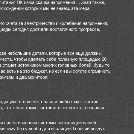
итания ПК из-за скачка напряжения ... Зная также,
оисхождении которых мы не знаем, эта мера
го счета за электричество и колебания напряжения,
иоды сегодня достигли достаточного прогресса,
ь две небольшие детали, которые все еще должны
о места, чтобы сделать себе полезную площадью 20
же станет источником многих головных болей, будь то
вас есть на это бюджет, но если вы хотите ограничить
камеры и два монитора:
ходящим от вашего тела или любых музыкантов,
, это тепло также заставит всех потеть, создавая
ени проектирования системы вентиляции вашей
орячему без ущерба для изоляции. Горячий воздух