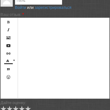
Войти
или
зарегистрироваться
Ваш отзыв:
*









[BBCODE]
Дайте оценку: