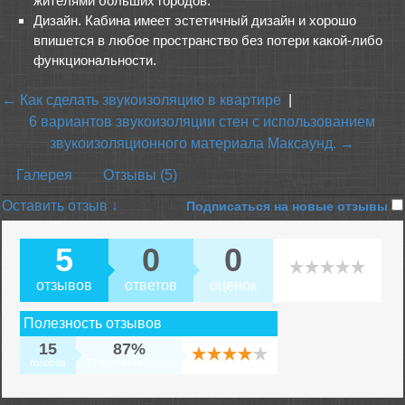
жителями больших городов.
Дизайн. Кабина имеет эстетичный дизайн и хорошо
впишется в любое пространство без потери какой-либо
функциональности.
← Как сделать звукоизоляцию в квартире
|
6 вариантов звукоизоляции стен с использованием
звукоизоляционного материала Максаунд. →
Галерея
Отзывы (5)
Оставить отзыв ↓
Подписаться на новые отзывы
5
0
0
отзывов
ответов
оценок
Полезность отзывов
15
87%
голосов
13 положительных