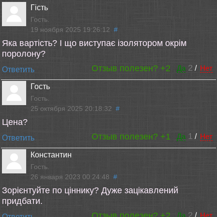
Гість
Гость.
19 ноября 2025 19:26:12
#
Яка вартість? І що виступає ізолятором окрім
поролону?
2
Отзыв полезен?
+2
Да
/
Нет
Ответить
Гость
Гость.
25 октября 2025 20:18:32
#
Цена?
1
Отзыв полезен?
+1
Да
/
Нет
Ответить
Константин
Гость.
26 января 2023 00:24:48
#
Зорієнтуйте по ціннику? Дуже зацікавлений
придбати.
2
Отзыв полезен?
+2
Да
/
Нет
Ответить