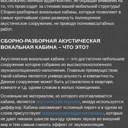
высококачественный аудио-контент, не обращая внимания на
то, что происходит за стенами вашей мобильной структуры!
Сборно-разборные вокальные кабины, которые позволяют в
самые кротчайшие сроки развернуть полноценное
акустическое сооружение, не проводя полномасштабных
работ.
СБОРНО-РАЗБОРНАЯ АКУСТИЧЕСКАЯ
ВОКАЛЬНАЯ КАБИНА – ЧТО ЭТО?
Акустическая вокальная кабина — это достаточно небольшое
сооружение которое собранно из высокотехнологичного
звукоизоляционного наполнения. Главным преимуществом
такой кабины является универсальность и компактность.
Данное сооружение может быть установлено в квартире,
комнате и т.д. одним словом в жилых помещениях.
Основным-же материалом, из которого изготавливается
кабина, является
акустический поролон
, иногда используется
диффузор. Кабина напоминает «слоеный пирог» и в одном из
слоев присутствуют
виброизолирующие материалы
, которые
не дают никаких шансов выходу громких звуков во внешний
мир и тем самым снизить эффект от звукоизоляции