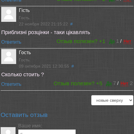
Гість
Гость.
22 ноября 2022 21:15:22
#
Приблизні розцінки - таки цікавлять
1
Отзыв полезен?
+1
Да
/
Нет
Ответить
Гость
Гость.
09 октября 2021 12:30:55
#
Сколько стоить ?
7
2
Отзыв полезен?
+5
Да
/
Нет
Ответить
Оставить отзыв
Ваше имя: