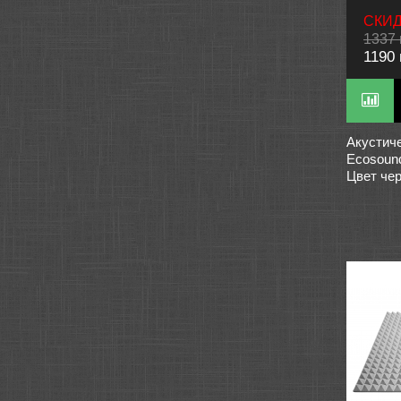
СКИД
1337 
1190 
Акустич
Ecosoun
Цвет че