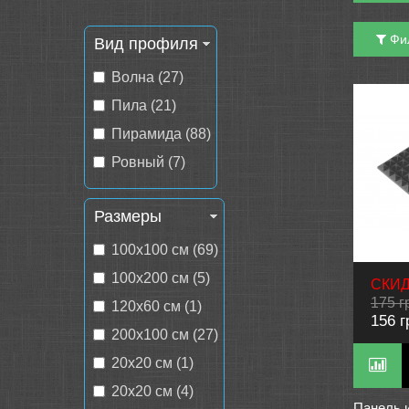
Фи
Вид профиля
Волна (27)
Пила (21)
Пирамида (88)
Ровный (7)
Размеры
100х100 см (69)
100х200 см (5)
СКИД
175 г
120х60 см (1)
156 г
200х100 см (27)
20x20 см (1)
20х20 см (4)
Панель и