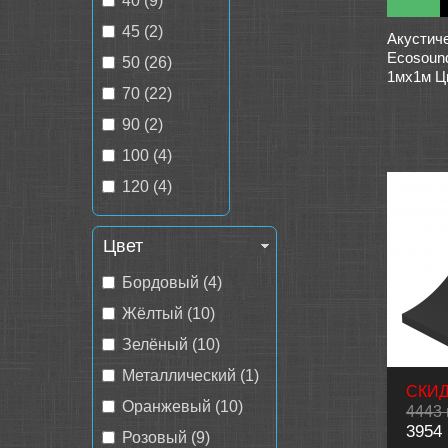
40 (9)
45 (2)
Акустич
Ecosoun
50 (26)
1мх1м Ц
70 (22)
90 (2)
100 (4)
120 (4)
Цвет
Бордовый (4)
Жёлтый (10)
Зелёный (10)
Металлический (1)
СКИД
Оранжевый (10)
4443 
3954 
Розовый (9)