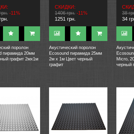
КИ:
СКИДКИ:
СКИД
грн.
-11%
1406 грн.
-11%
38 гр
грн.
1251 грн.
34 гр
еский поролон
Акустический поролон
Акустич
d пирамида 20мм
Ecosound пирамида 25мм
Ecosoun
рный графит 2мх1м
2м х 1м Цвет черный
Micro, 
графит
черный 