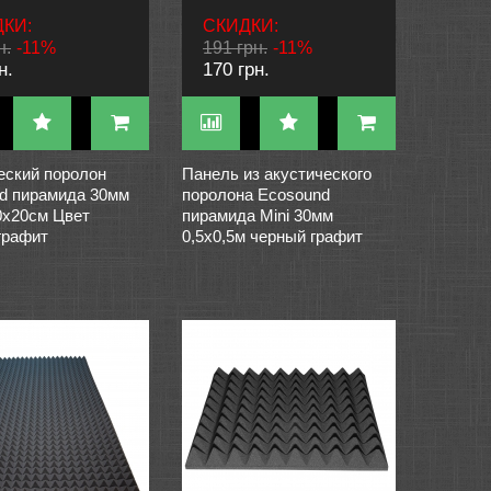
КИ:
СКИДКИ:
н.
-11%
191 грн.
-11%
н.
170 грн.
еский поролон
Панель из акустического
d пирамида 30мм
поролона Ecosound
20х20см Цвет
пирамида Mini 30мм
графит
0,5х0,5м черный графит