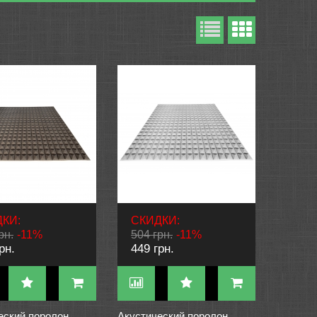
КИ:
СКИДКИ:
рн.
-11%
504 грн.
-11%
рн.
449 грн.
еский поролон
Акустический поролон