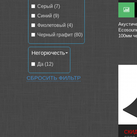
Серый (7)
Синий (9)
Акустич
Фиолетовый (4)
Ecosoun
Черный графит (80)
100мм ч
Негорючесть
Да (12)
СБРОСИТЬ ФИЛЬТР
СКИД