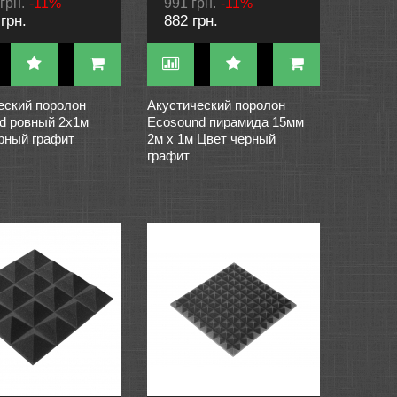
грн.
-11%
991 грн.
-11%
грн.
882 грн.
еский поролон
Акустический поролон
d ровный 2х1м
Ecosound пирамида 15мм
рный графит
2м х 1м Цвет черный
графит