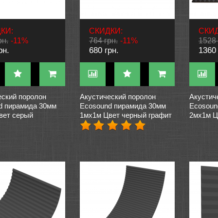
КИ:
СКИДКИ:
СКИД
рн.
-11%
764 грн.
-11%
1528 
рн.
680 грн.
1360 
еский поролон
Акустический поролон
Акустич
d пирамида 30мм
Ecosound пирамида 30мм
Ecosoun
вет серый
1мх1м Цвет черный графит
2мх1м Ц