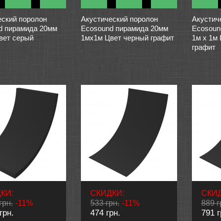
еский поролон
Акустический поролон
Акустич
d пирамида 20мм
Ecosound пирамида 20мм
Ecosoun
вет серый
1мх1м Цвет черный графит
1м х 1м
графит
КИ:
СКИДКИ:
СКИД
грн.
-11%
533 грн.
-11%
889 г
грн.
474 грн.
791 г