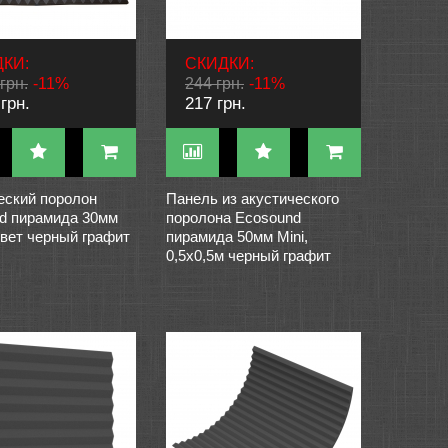
КИ:
СКИДКИ:
грн.
-11%
244 грн.
-11%
грн.
217 грн.
еский поролон
Панель из акустического
d пирамида 30мм
поролона Ecosound
вет черный графит
пирамида 50мм Mini,
0,5х0,5м черный графит