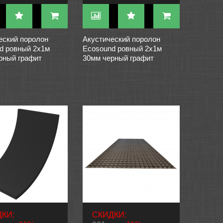
еский поролон
Акустический поролон
d ровный 2х1м
Ecosound ровный 2х1м
рный графит
30мм черный графит
КИ:
СКИДКИ: