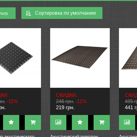
льтр
КИ:
СКИДКИ:
СКИД
рн.
-11%
246 грн.
-11%
495 г
рн.
219 грн.
441 г
з акустического
Акустический поролон
Акустич