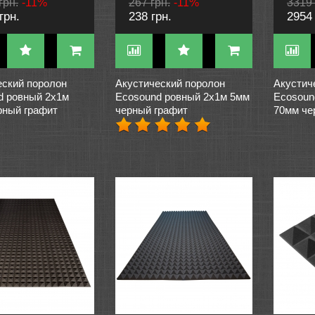
грн.
-11%
267 грн.
-11%
3319 
грн.
238 грн.
2954 
еский поролон
Акустический поролон
Акустич
d ровный 2х1м
Ecosound ровный 2х1м 5мм
Ecosoun
рный графит
черный графит
70мм че