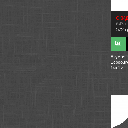
СКИД
643 г
572 г
Акустич
Ecosoun
1мх1м Ц