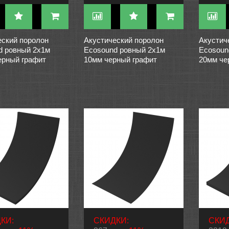
еский поролон
Акустический поролон
Акустич
d ровный 2х1м
Ecosound ровный 2х1м
Ecosoun
ерный графит
10мм черный графит
20мм че
КИ:
СКИДКИ:
СКИД