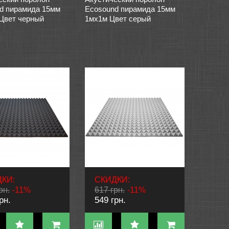
d пирамида 15мм
Ecosound пирамида 15мм
 Цвет черный
1мх1м Цвет серый
КИ:
СКИДКИ:
рн.
-11%
617 грн.
-11%
рн.
549 грн.