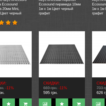
а Ecosound
Ecosound пирамида 10мм
Ecosoun
 20мм Mini,
1м х 1м Цвет черный
1м х 1м
 Цвет черный
графит
графит
КИ:
СКИДКИ:
СКИД
рн.
-11%
669 грн.
-11%
703 г
рн.
595 грн.
626 г