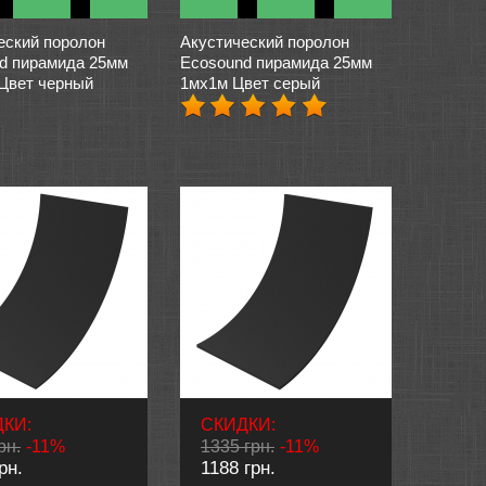
еский поролон
Акустический поролон
d пирамида 25мм
Ecosound пирамида 25мм
 Цвет черный
1мх1м Цвет серый
КИ:
СКИДКИ:
рн.
-11%
1335 грн.
-11%
рн.
1188 грн.