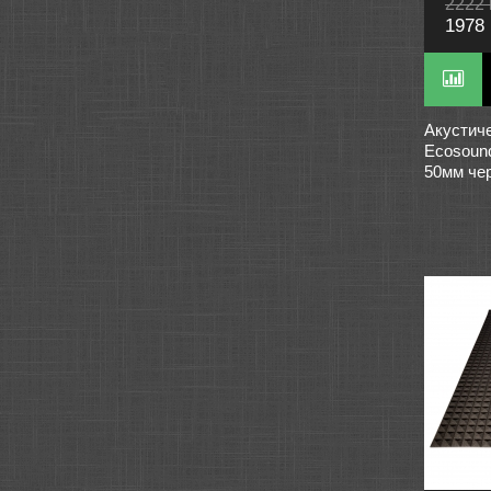
2222 
1978 
Акустич
Ecosoun
50мм че