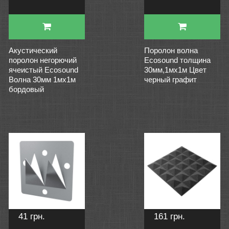
Акустический
Поролон волна
поролон негорючий
Ecosound толщина
ячеистый Ecosound
30мм,1мх1м Цвет
Волна 30мм 1мх1м
черный графит
бордовый
41 грн.
161 грн.