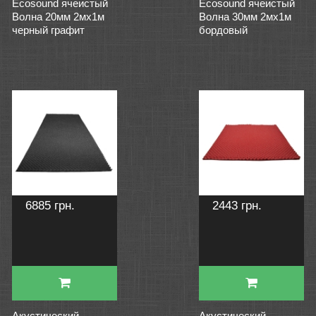
Ecosound ячеистый
Ecosound ячеистый
Волна 20мм 2мх1м
Волна 30мм 2мх1м
черный графит
бордовый
6885 грн.
2443 грн.
Акустический
Акустический