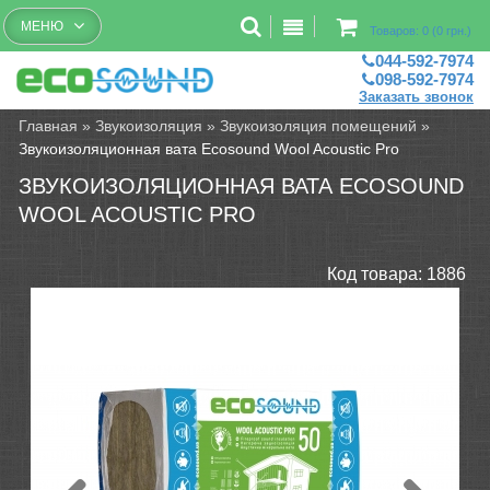
Бесплатный рассчет помещений
МЕНЮ
Товаров: 0 (0 грн.)
044-592-7974
098-592-7974
Заказать звонок
Главная
»
Звукоизоляция
»
Звукоизоляция помещений
»
Звукоизоляционная вата Ecosound Wool Acoustic Pro
ЗВУКОИЗОЛЯЦИОННАЯ ВАТА ECOSOUND
WOOL ACOUSTIC PRO
Код товара:
1886