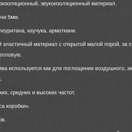
оизоляционный, звукоизоляционный материал.
ина 5мм.
леуритана, каучука, армоткани.
 эластичный материал с открытой малой порой, за с
тепловую.
ива используется как для поглощения воздушного, ак
.
их, средних и высоких частот.
са коробки».
ов.