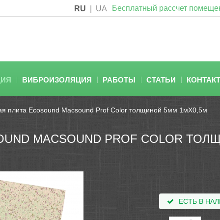
Бесплатный рассчет помеще
RU
|
UA
ЦИЯ
ВИБРОИЗОЛЯЦИЯ
РАБОТЫ
СТАТЬИ
КОНТАК
ая плита Ecosound Macsound Prof Color толщиной 5мм 1мХ0,5м
OUND MACSOUND PROF COLOR ТОЛЩ
ЕСТЬ В НА