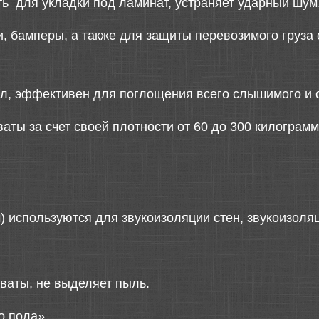
ь для укладки под ламинат, устраняет ударный шум
, бамперы, а также для защиты перевозимого груза
, эффективен для поглощения всего слышимого и о
ты за счет своей плотности от 60 до 300 килограмм
 используются для звукоизоляции стен, звукоизоляц
 ваты, не выделяет пыль.
о пола».