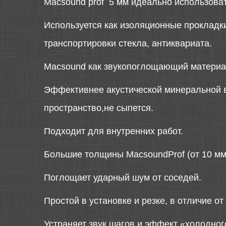
Macsound prof 5 мм идеально использоват
Используется как изоляционные прокладки
транспортировки стекла, антиквариата.
Macsound как звукопоглощающий материал
Эффективнее акустической минеральной ва
пространство,не сыпется.
Подходит для внутренних работ.
Большие толщины MacsoundProf (от 10 мм)
Поглощает ударный шум от соседей.
Простой в установке и резке, в отличие от
Устраняет звук шагов и эффект «холодног