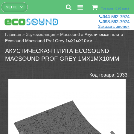
Бесплатный рассчет помещений
МЕНЮ
Товаров: 0 (0 грн.)
044-592-7974
098-592-7974
Заказать звонок
Главная
»
Звукоизоляция
»
Macsound
»
Акустическая плита
Ecosound Macsound Prof Grey 1мХ1мХ10мм
АКУСТИЧЕСКАЯ ПЛИТА ECOSOUND
MACSOUND PROF GREY 1МХ1МХ10ММ
Код товара:
1933