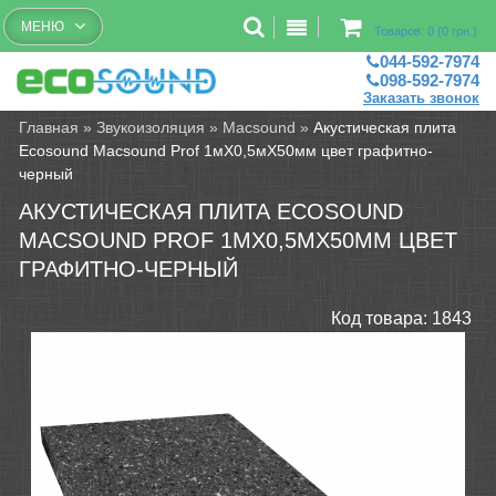
Бесплатный рассчет помещений
МЕНЮ
Товаров: 0 (0 грн.)
044-592-7974
098-592-7974
Заказать звонок
Главная
»
Звукоизоляция
»
Macsound
»
Акустическая плита
Ecosound Macsound Prof 1мХ0,5мХ50мм цвет графитно-
черный
АКУСТИЧЕСКАЯ ПЛИТА ECOSOUND
MACSOUND PROF 1МХ0,5МХ50ММ ЦВЕТ
ГРАФИТНО-ЧЕРНЫЙ
Код товара:
1843