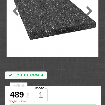
ЕСТЬ В НАЛИЧИИ
575
₴
КОЛ-ВО:
489
₴
СКИДКИ: - 15%