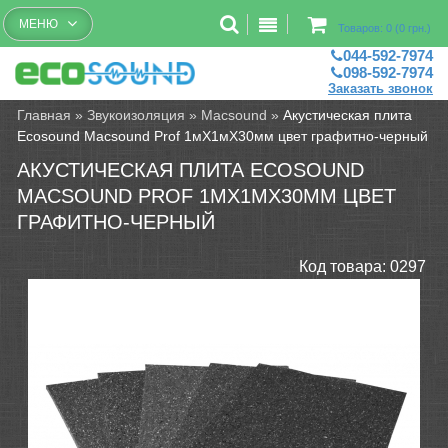
Бесплатный рассчет помещений
МЕНЮ
Товаров: 0 (0 грн.)
044-592-7974
098-592-7974
Заказать звонок
Главная
»
Звукоизоляция
»
Macsound
»
Акустическая плита
Ecosound Macsound Prof 1мХ1мХ30мм цвет графитно-черный
АКУСТИЧЕСКАЯ ПЛИТА ECOSOUND
MACSOUND PROF 1МХ1МХ30ММ ЦВЕТ
ГРАФИТНО-ЧЕРНЫЙ
Код товара:
0297