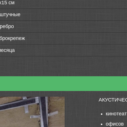
х15 см
штучные
ребро
брокрепеж
месяца
АКУСТИЧЕ
кинотеа
офисов