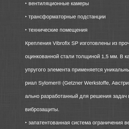
‣
вентиляционные камеры
‣
трансформаторные подстанции
‣
технические помещения
Крепления Vibrofix SP изготовлены из про
оцинкованной стали толщиной 1,5 мм. В к
упругого элемента применяется уникальн
риал Sylomer® (Getzner Werkstoffe, Австри
ально разработанный для решения задач 
виброзащиты.
‣
запатентованная система ограничения в