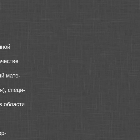
чной
ачестве
ый мате-
я), специ-
в области
ер-