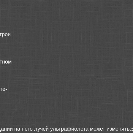
трои-
отном
те-
дании на него лучей ультрафиолета может изменятьс