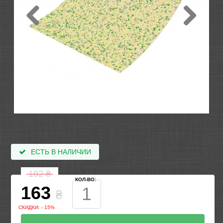
ЕСТЬ В НАЛИЧИИ
192
₴
КОЛ-ВО:
163
₴
СКИДКИ: - 15%