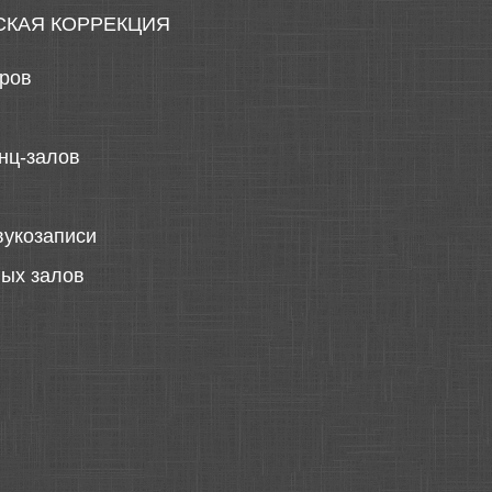
СКАЯ КОРРЕКЦИЯ
тров
нц-залов
вукозаписи
ных залов