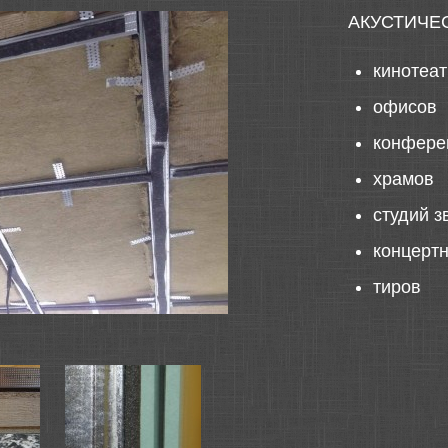
АКУСТИЧЕ
кинотеа
офисов
конфере
храмов
студий з
концерт
тиров