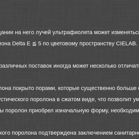
дании на него лучей ультрафиолета может изменятьс
она Delta E ≦ 5 по цветовому пространству CIELAB.
различных поставок иногда может несколько отличать
лона покрыто порами, которые существенно больше 
стического поролона в сжатом виде, что позволит у
 бы поролон приобрел изначальную форму, необходимо
ского поролона подтверждена заключением санитарн