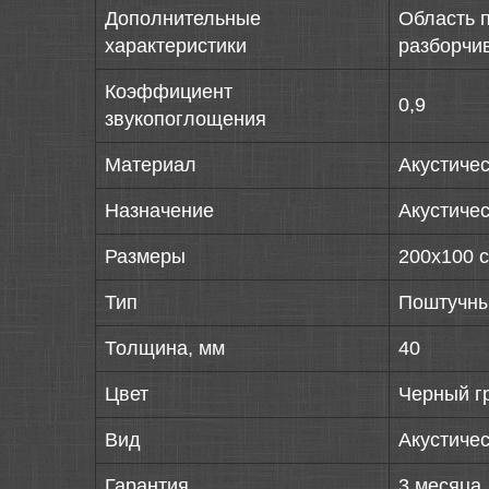
Дополнительные
Область 
характеристики
разборчив
Коэффициент
0,9
звукопоглощения
Материал
Акустиче
Назначение
Акустичес
Размеры
200х100 
Тип
Поштучн
Толщина, мм
40
Цвет
Черный г
Вид
Акустиче
Гарантия
3 месяца