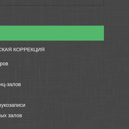
СКАЯ КОРРЕКЦИЯ
тров
нц-залов
вукозаписи
ных залов