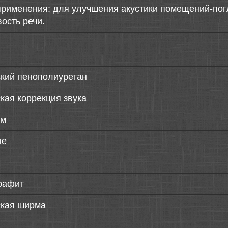
применения: для улучшения акустики помещений-пог
ость речи.
ский пенополиуретан
кая коррекция звука
см
ые
рафит
ская ширма