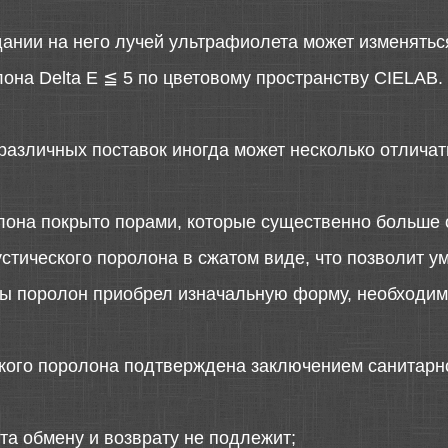
дании на него лучей ультрафиолета может изменятьс
она Delta E ≦ 5 по цветовому пространству CIELAB.
различных поставок иногда может несколько отличать
лона покрыто порами, которые существенно больше 
стического поролона в сжатом виде, что позволит у
 бы поролон приобрел изначальную форму, необходимо
ского поролона подтверждена заключением санитарн
та обмену и возврату не подлежит;