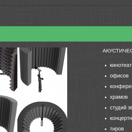
АКУСТИЧЕ
кинотеа
офисов
конфере
храмов
студий з
концерт
тиров