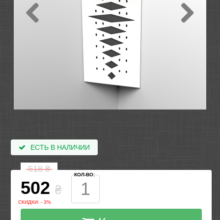
ЕСТЬ В НАЛИЧИИ
518
₴
КОЛ-ВО:
502
₴
СКИДКИ: - 3%