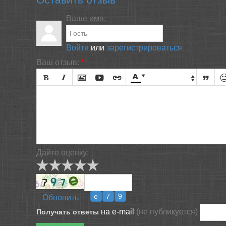
Ваше имя:
Войти
или
зарегистрироваться
Ваш отзыв:
*








Размер текста

Дайте оценку:
Обновить
на e-mail
(не публикуется)
Получать ответы