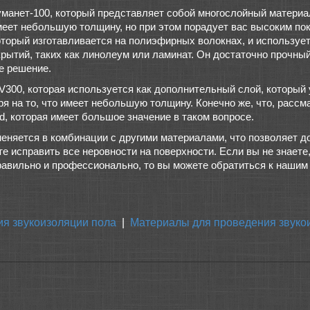
уманет-100, который представляет собой многослойный материал
еет небольшую толщину, но при этом порадует вас высоким пок
торый изготавливается на полиэфирных волокнах, и используется
рытий, таких как линолеум или ламинат. Он достаточно прочны
е решение.
V300, которая используется как дополнительный слой, который
на то, что имеет небольшую толщину. Конечно же, что, рассма
, которая имеет большое значение в таком вопросе.
меняется в комбинации с другими материалами, что позволяет д
е исправить все неровности на поверхности. Если вы не знаете
равильно и профессионально, то вы можете обратиться к нашим
ия звукоизоляции пола
|
Материалы для проведения звуко