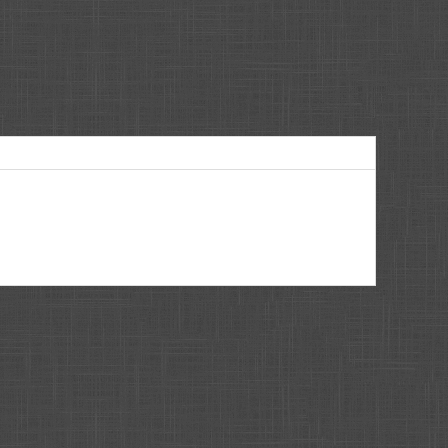
[BBCODE]