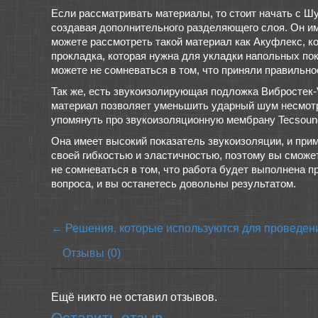
Если рассматривать материалы, то стоит начать с Ш
создавая дополнительного разделяющего слоя. Он им
можете рассмотреть такой материал как Акуфлекс, ко
прокладка, которая нужна для укладки напольных пок
можете не сомневаться в том, что приняли правильно
Так же, есть звукоизолирующая подложка Вибростек-
материал позволяет уменьшить ударный шум несмотря 
упомянуть про звукоизоляционную мембрану Tecsound
Она имеет высокий показатель звукоизоляции, и при
своей гибкостью и эластичностью, поэтому вы сможет
не сомневаться в том, что работа будет выполнена п
вопроса, и вы останетесь довольны результатом.
← Решения, которые используются для проведен
Отзывы (0)
Ещё никто не оставил отзывов.
Оставить отзыв