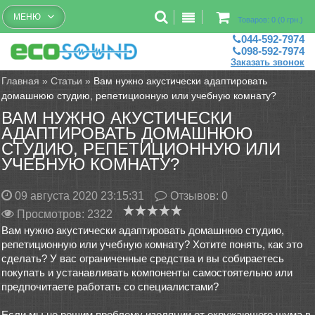
Бесплатный рассчет помещений
МЕНЮ
Товаров: 0 (0 грн.)
044-592-7974
098-592-7974
Заказать звонок
Главная
»
Статьи
»
Вам нужно акустически адаптировать
домашнюю студию, репетиционную или учебную комнату?
ВАМ НУЖНО АКУСТИЧЕСКИ
АДАПТИРОВАТЬ ДОМАШНЮЮ
СТУДИЮ, РЕПЕТИЦИОННУЮ ИЛИ
УЧЕБНУЮ КОМНАТУ?
09 августа 2020 23:15:31
Отзывов:
0
Просмотров: 2322
Вам нужно акустически адаптировать домашнюю студию,
репетиционную или учебную комнату? Хотите понять, как это
сделать? У вас ограниченные средства и вы собираетесь
покупать и устанавливать компоненты самостоятельно или
предпочитаете работать со специалистами?
Если мы не решим проблему изоляции от окружающего шума в