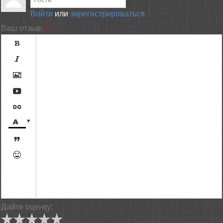
Войти
или
зарегистрироваться
Ваш отзыв:
*









[BBCODE]
Дайте оценку: