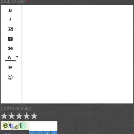
Ваш отзыв:
*









[BBCODE]
Дайте оценку: