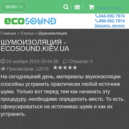
Бесплатный рассчет помещений
МЕНЮ
Товаров: 0 (0 грн.)
044-592-7974
098-592-7974
Заказать звонок
Главная
»
Статьи
»
Шумоизоляция
ШУМОИЗОЛЯЦИЯ -
ECOSOUND.KIEV.UA
24 ноября 2019 20:44:36
Отзывов:
0
Просмотров: 12678
На сегодняшний день, материалы звукоизоляции
способны устранить практически любой источник
шума. Только вот перед тем как начинать эту
процедуру, необходимо определить место. То есть,
сфокусироваться на источниках шума и как их
устранить.