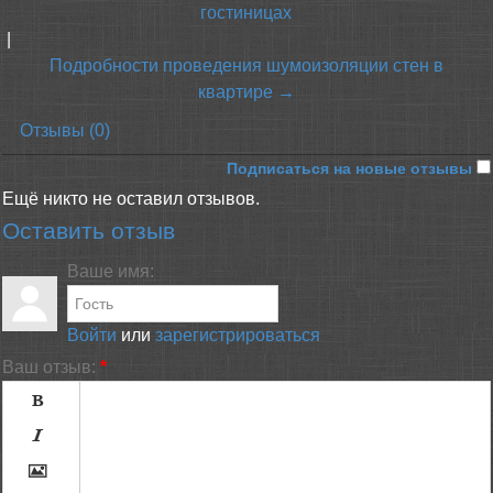
гостиницах
|
Подробности проведения шумоизоляции стен в
квартире →
Отзывы (0)
Подписаться на новые отзывы
Ещё никто не оставил отзывов.
Оставить отзыв
Ваше имя:
Войти
или
зарегистрироваться
Ваш отзыв:
*


