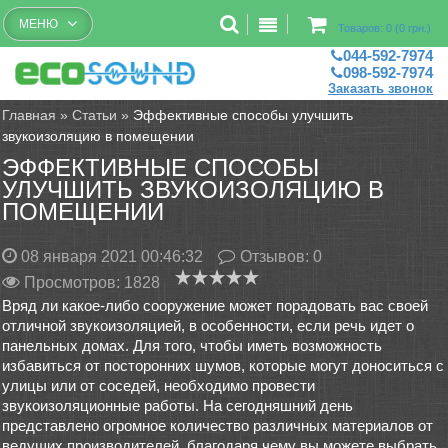
Бесплатный рассчет помещений
МЕНЮ
Товаров: 0 (0 грн.)
044-592-7974
098-592-7974
Заказать звонок
Главная
»
Статьи
»
Эффективные способы улучшить
звукоизоляцию в помещении
ЭФФЕКТИВНЫЕ СПОСОБЫ
УЛУЧШИТЬ ЗВУКОИЗОЛЯЦИЮ В
ПОМЕЩЕНИИ
08 января 2021 00:46:32
Отзывов:
0
Просмотров: 1828
Вряд ли какое-либо сооружение может порадовать вас своей
отличной звукоизоляцией, в особенности, если речь идет о
панельных домах. Для того, чтобы иметь возможность
избавиться от посторонних шумов, которые могут доноситься с
улицы или от соседей, необходимо провести
звукоизоляционные работы. На сегодняшний день
представлено огромное количество различных материалов от
ведущих производителей, благодаря чему вы можете выбрать