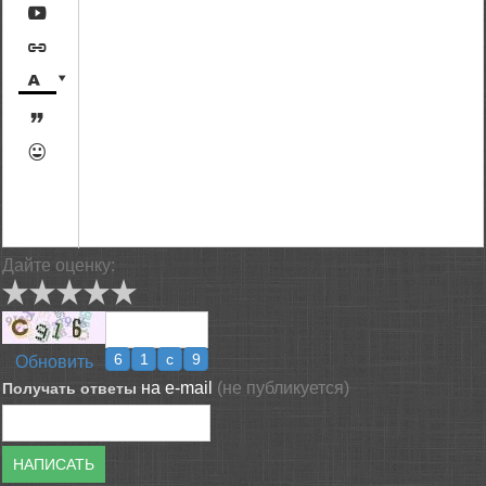






[BBCODE]
Дайте оценку:
Обновить
на e-mail
(не публикуется)
Получать ответы
НАПИСАТЬ