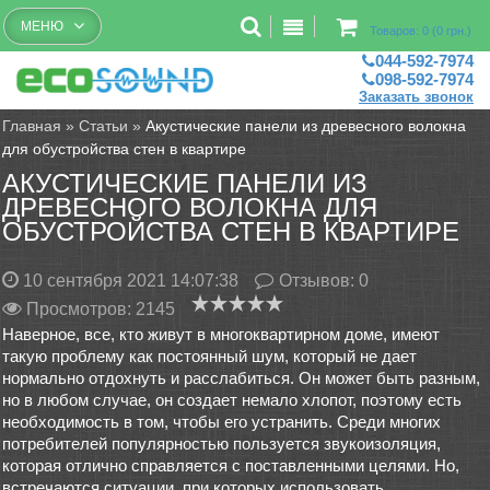
Бесплатный рассчет помещений
МЕНЮ
Товаров: 0 (0 грн.)
044-592-7974
098-592-7974
Заказать звонок
Главная
»
Статьи
»
Акустические панели из древесного волокна
для обустройства стен в квартире
АКУСТИЧЕСКИЕ ПАНЕЛИ ИЗ
ДРЕВЕСНОГО ВОЛОКНА ДЛЯ
ОБУСТРОЙСТВА СТЕН В КВАРТИРЕ
10 сентября 2021 14:07:38
Отзывов:
0
Просмотров: 2145
Наверное, все, кто живут в многоквартирном доме, имеют
такую проблему как постоянный шум, который не дает
нормально отдохнуть и расслабиться. Он может быть разным,
но в любом случае, он создает немало хлопот, поэтому есть
необходимость в том, чтобы его устранить. Среди многих
потребителей популярностью пользуется звукоизоляция,
которая отлично справляется с поставленными целями. Но,
встречаются ситуации, при которых использовать