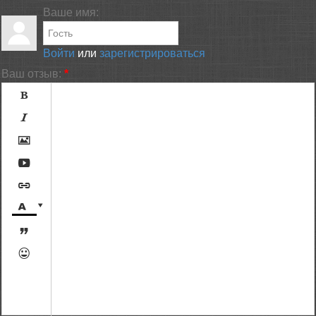
Ваше имя:
Войти
или
зарегистрироваться
Ваш отзыв:
*









[BBCODE]