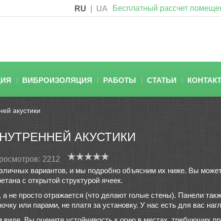
Бесплатный рассчет помеще
RU
|
UA
ЦИЯ
ВИБРОИЗОЛЯЦИЯ
РАБОТЫ
СТАТЬИ
КОНТАК
ней акустики
ВНУТРЕННЕЙ АКУСТИКИ
росмотров: 2212
зличных вариантов, и мы подробно объясним их ниже. Вы може
етана с открытой структурой ячеек.
, а не просто отражается (что делают голые стены). Панели так
чку или парами, не платя за установку. У нас есть для вас наг
м виде. Вы оцените устойчивость к огню в местах, требующих