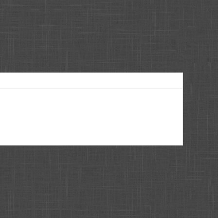
[BBCODE]