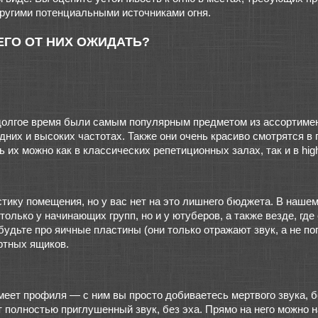
ругими потенциальными источниками огня.
ГО ОТ НИХ ОЖИДАТЬ?
олгое время были самым популярным предметом из ассортимен
них и высоких частотах. Также они очень красиво смотрятся в
 их можно как в классических репетиционных залах, так и в hig
стику помещения, но у вас нет на это лишнего бюджета. В наше
 только у начинающих групп, но и у ютуберов, а также везде, г
дьте про яичные пластины (они только отражают звук, а не по
ртных ящиков.
имеет профиля — с ним вы просто добиваетесь мертвого звука, б
чет полностью приглушенный звук, без эха. Прямо на него можно