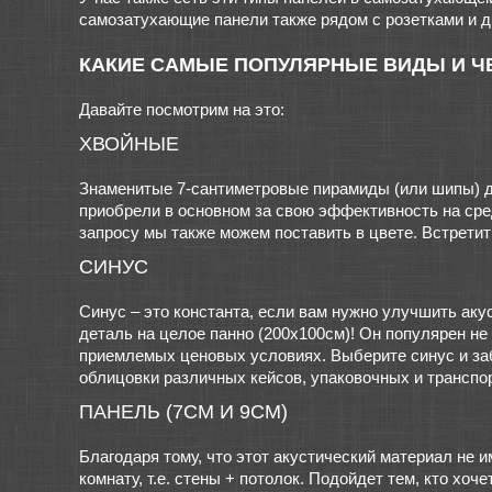
самозатухающие панели также рядом с розетками и д
КАКИЕ САМЫЕ ПОПУЛЯРНЫЕ ВИДЫ И ЧЕ
Давайте посмотрим на это:
ХВОЙНЫЕ
Знаменитые 7-сантиметровые пирамиды (или шипы) д
приобрели в основном за свою эффективность на сред
запросу мы также можем поставить в цвете. Встретить
СИНУС
Синус – это константа, если вам нужно улучшить аку
деталь на целое панно (200х100см)! Он популярен не
приемлемых ценовых условиях. Выберите синус и забу
облицовки различных кейсов, упаковочных и транспо
ПАНЕЛЬ (7СМ И 9СМ)
Благодаря тому, что этот акустический материал не 
комнату, т.е. стены + потолок. Подойдет тем, кто хо