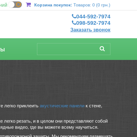
ний
Корзина покупок:
Товаров: 0 (0 грн.)
044-592-7974
098-592-7974
Заказать звонок
ТЫ
те легко приклеить
акустические панели
к стене,
же легко резать, и в целом они представляют собой
лядные видео, где вы можете всему научиться.
 противопожарной защиты. Мы рекомендуем размещать