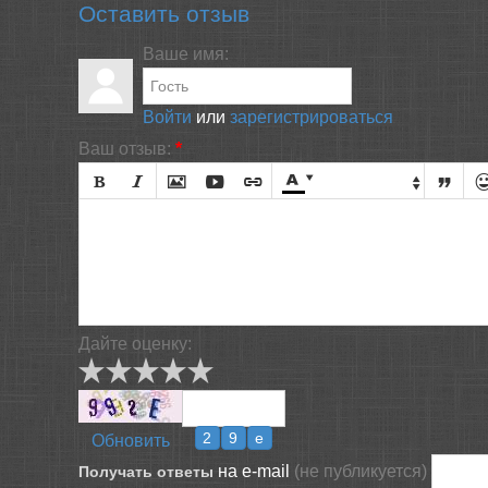
Оставить отзыв
Ваше имя:
Войти
или
зарегистрироваться
Ваш отзыв:
*








Размер текста

Дайте оценку:
Обновить
на e-mail
(не публикуется)
Получать ответы