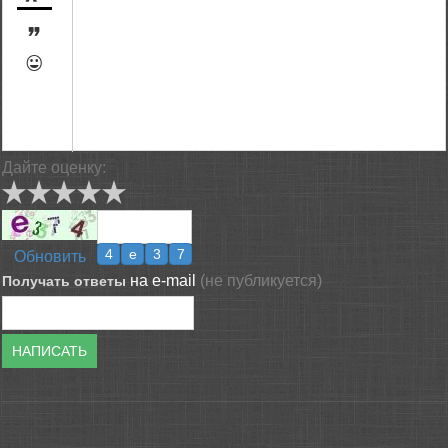


[BBCODE]
Дайте оценку:
Обновить
на e-mail
(не публикуется)
Получать ответы
НАПИСАТЬ