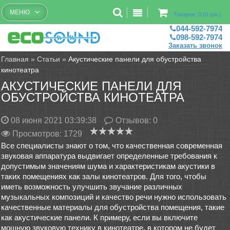
Бесплатный рассчет помещений
МЕНЮ
Товаров: 0 (0 грн.)
044-592-7974
098-592-7974
Заказать звонок
Главная
»
Статьи
»
Акустические панели для обустройства
кинотеатра
АКУСТИЧЕСКИЕ ПАНЕЛИ ДЛЯ
ОБУСТРОЙСТВА КИНОТЕАТРА
08 июня 2021 03:39:38
Отзывов:
0
Просмотров: 1729
Все специалисты знают о том, что качественная современная
звуковая аппаратура выдвигает определенные требования к
допустимым значениям шума и характеристикам акустики в
таких помещениях как залы кинотеатров. Для того, чтобы
иметь возможность улучшить звучание различных
музыкальных композиций и качество речи нужно использовать
качественные материалы для обустройства помещения, такие
как акустические панели. К примеру, если вы включите
мощную звуковую технику в кинотеатре, в котором не будет