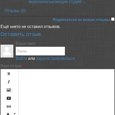
звукозаписывающих студий →
Отзывы (0)
Подписаться на новые отзывы
Ещё никто не оставил отзывов.
Оставить отзыв
Ваше имя:
Войти
или
зарегистрироваться
Ваш отзыв:
*






