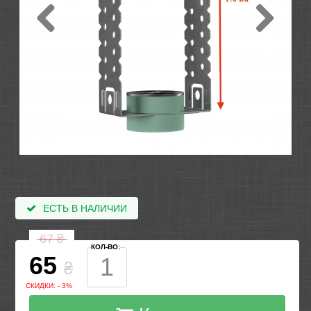
ЕСТЬ В НАЛИЧИИ
67
₴
КОЛ-ВО:
65
₴
СКИДКИ: - 3%