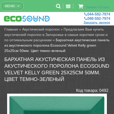
Бесплатный рассчет помещений
МЕНЮ
Товаров: 0 (0 грн.)
044-592-7974
098-592-7974
Заказать звонок
Главная
»
Акустический поролон
»
Предлагаем Вам купить
акустический поролон в Запорожье в самые короткие сроки и
по оптимальным расценкам
»
Бархатная акустическая панель
из акустического поролона Ecosound Velvet Kelly green
25х25см 50мм. Цвет темно-зеленый
БАРХАТНАЯ АКУСТИЧЕСКАЯ ПАНЕЛЬ ИЗ
АКУСТИЧЕСКОГО ПОРОЛОНА ECOSOUND
VELVET KELLY GREEN 25Х25СМ 50ММ.
ЦВЕТ ТЕМНО-ЗЕЛЕНЫЙ
Код товара:
0492