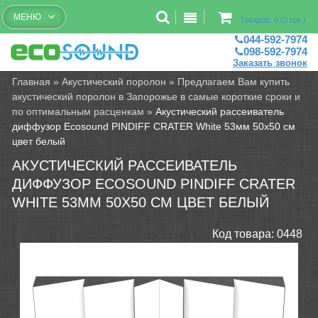
Бесплатный рассчет помещений
МЕНЮ
Товаров: 0 (0 грн.)
044-592-7974
098-592-7974
Заказать звонок
Главная
»
Акустический поролон
»
Предлагаем Вам купить
акустический поролон в Запорожье в самые короткие сроки и
по оптимальным расценкам
»
Акустический рассеиватель
диффузор Ecosound PINDIFF CRATER White 53мм 50х50 см
цвет белый
АКУСТИЧЕСКИЙ РАССЕИВАТЕЛЬ
ДИФФУЗОР ECOSOUND PINDIFF CRATER
WHITE 53ММ 50Х50 СМ ЦВЕТ БЕЛЫЙ
Код товара:
0448