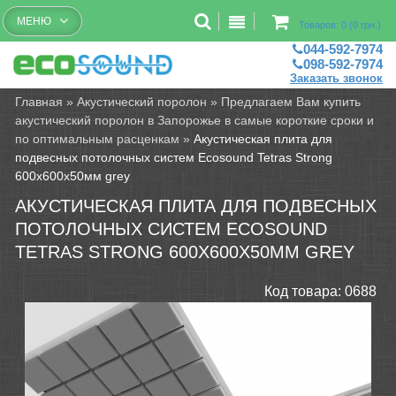
Бесплатный рассчет помещений
МЕНЮ
Товаров: 0 (0 грн.)
044-592-7974
098-592-7974
Заказать звонок
Главная
»
Акустический поролон
»
Предлагаем Вам купить
акустический поролон в Запорожье в самые короткие сроки и
по оптимальным расценкам
»
Акустическая плита для
подвесных потолочных систем Ecosound Tetras Strong
600х600х50мм grey
АКУСТИЧЕСКАЯ ПЛИТА ДЛЯ ПОДВЕСНЫХ
ПОТОЛОЧНЫХ СИСТЕМ ECOSOUND
TETRAS STRONG 600Х600Х50ММ GREY
Код товара:
0688