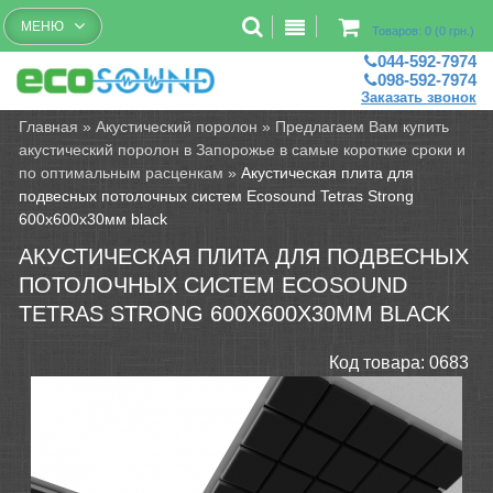
Бесплатный рассчет помещений
МЕНЮ
Товаров: 0 (0 грн.)
044-592-7974
098-592-7974
Заказать звонок
Главная
»
Акустический поролон
»
Предлагаем Вам купить
акустический поролон в Запорожье в самые короткие сроки и
по оптимальным расценкам
»
Акустическая плита для
подвесных потолочных систем Ecosound Tetras Strong
600х600х30мм black
АКУСТИЧЕСКАЯ ПЛИТА ДЛЯ ПОДВЕСНЫХ
ПОТОЛОЧНЫХ СИСТЕМ ECOSOUND
TETRAS STRONG 600Х600Х30ММ BLACK
Код товара:
0683