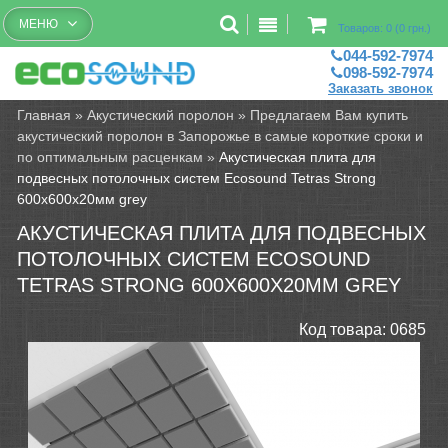
Бесплатный рассчет помещений
МЕНЮ
Товаров: 0 (0 грн.)
044-592-7974
098-592-7974
Заказать звонок
Главная
»
Акустический поролон
»
Предлагаем Вам купить
акустический поролон в Запорожье в самые короткие сроки и
по оптимальным расценкам
»
Акустическая плита для
подвесных потолочных систем Ecosound Tetras Strong
600х600х20мм grey
АКУСТИЧЕСКАЯ ПЛИТА ДЛЯ ПОДВЕСНЫХ
ПОТОЛОЧНЫХ СИСТЕМ ECOSOUND
TETRAS STRONG 600Х600Х20ММ GREY
Код товара:
0685