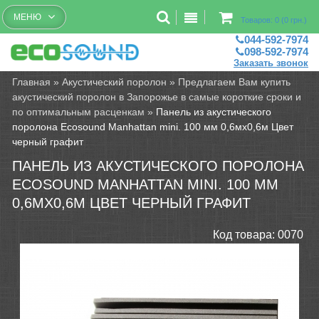
Бесплатный рассчет помещений
МЕНЮ
Товаров: 0 (0 грн.)
044-592-7974
098-592-7974
Заказать звонок
Главная
»
Акустический поролон
»
Предлагаем Вам купить
акустический поролон в Запорожье в самые короткие сроки и
по оптимальным расценкам
»
Панель из акустического
поролона Ecosound Manhattan mini. 100 мм 0,6мх0,6м Цвет
черный графит
ПАНЕЛЬ ИЗ АКУСТИЧЕСКОГО ПОРОЛОНА
ECOSOUND MANHATTAN MINI. 100 ММ
0,6МХ0,6М ЦВЕТ ЧЕРНЫЙ ГРАФИТ
Код товара:
0070