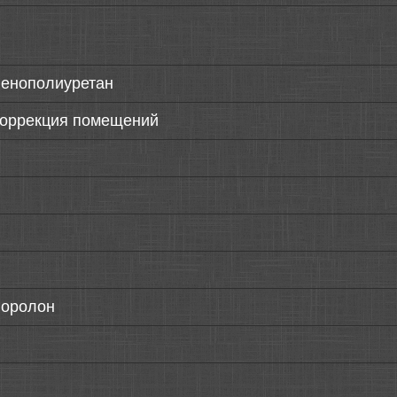
пенополиуретан
коррекция помещений
поролон