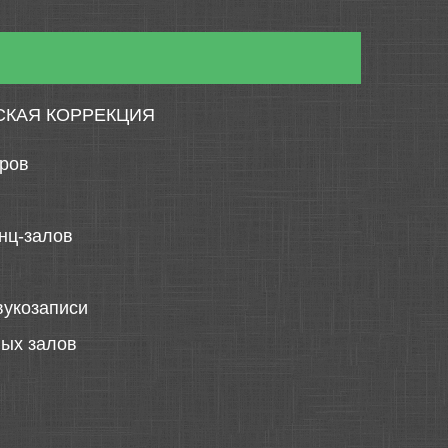
СКАЯ КОРРЕКЦИЯ
тров
нц-залов
вукозаписи
ных залов