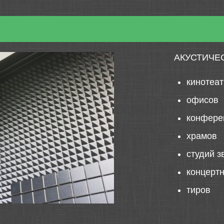
АКУСТИЧЕ
кинотеа
офисов
конфере
храмов
студий з
концерт
тиров