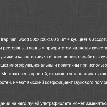
rap mini wood 500x200x100 3 шт + куб цвет в ассор
ы и рестораны, главным приоритетом является качест
стики и качества звука в помещении, ослабить звуча
вушки многофункциональны и практичны при использо
Монтаж очень простой, их можно устанавливать как 
остей, имеют высокий коэффициент звукового погло
дании на него лучей ультрафиолета может изменятьс