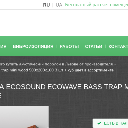
Бесплатный рассчет помеще
RU
|
UA
ЦИЯ
ВИБРОИЗОЛЯЦИЯ
РАБОТЫ
СТАТЬИ
КОНТАК
го купить акустический поролон в Львове от производителя
»
trap mini wood 500x200x100 3 шт + куб цвет в ассортименте
 ECOSOUND ECOWAVE BASS TRAP MI
Е
ЕСТЬ В НА