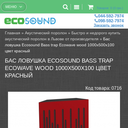
Бесплатный рассчет помещений
МЕНЮ
Товаров: 0 (0 грн.)
044-592-7974
098-592-7974
Заказать звонок
Главная
»
Акустический поролон
»
Быстро и недорого купить
акустический поролон в Львове от производителя
»
Бас
ловушка Ecosound Bass trap Ecowave wood 1000х500х100
цвет красный
БАС ЛОВУШКА ECOSOUND BASS TRAP
ECOWAVE WOOD 1000Х500Х100 ЦВЕТ
КРАСНЫЙ
Код товара:
0716