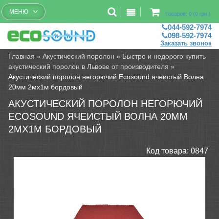
Бесплатный рассчет помещений
МЕНЮ
Товаров: 0 (0 грн.)
044-592-7974
098-592-7974
Заказать звонок
Главная
»
Акустический поролон
»
Быстро и недорого купить
акустический поролон в Львове от производителя
»
Акустический поролон негорючий Ecosound ячеистый Волна
20мм 2мх1м бордовый
АКУСТИЧЕСКИЙ ПОРОЛОН НЕГОРЮЧИЙ
ECOSOUND ЯЧЕИСТЫЙ ВОЛНА 20ММ
2МХ1М БОРДОВЫЙ
Код товара:
0847