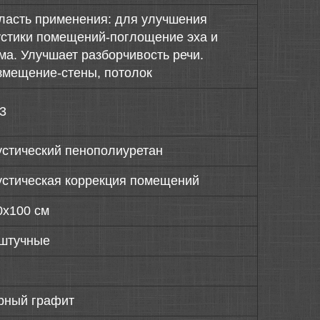
ласть применения: для улучшения
устики помещений-поглощение эха и
ма. Улучшает разборчивость речи.
змещение-стены, потолок
63
устический пенополиуретан
устическая коррекция помещений
0х100 см
штучные
рный графит