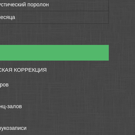
устический поролон
месяца
СКАЯ КОРРЕКЦИЯ
тров
нц-залов
вукозаписи