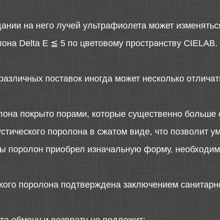
дании на него лучей ультрафиолета может изменятьс
она Delta E ≦ 5 по цветовому пространству CIELAB.
различных поставок иногда может несколько отличать
лона покрыто порами, которые существенно больше 
стического поролона в сжатом виде, что позволит у
 бы поролон приобрел изначальную форму, необходимо
ского поролона подтверждена заключением санитарн