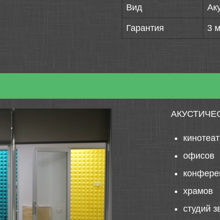
Вид
Ак
Гарантия
3 
АКУСТИЧЕ
кинотеа
офисов
конфере
храмов
студий з